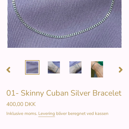
FORRIGE
NÆS
BILLEDE
BILL
01- Skinny Cuban Silver Bracelet
Normalpris
400,00 DKK
Inklusive moms.
Levering
bliver beregnet ved kassen