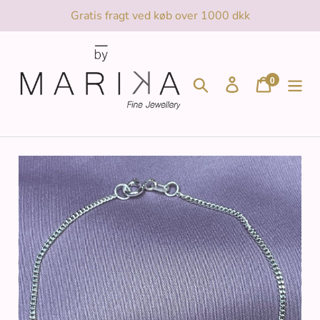
Gå
Gratis fragt ved køb over 1000 dkk
til
indhold
0
Søg
Log ind
Indkøbsk
genstande