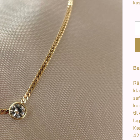
ka
L
Be
Rå
kl
saf
ko
til
lag
Kæ
42 