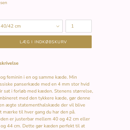
ssen
ængde
Antal
LÆG I INDKØBSKURV
skrivelse
 og feminin i en og samme kæde. Min
assiske panserkæde med en 4 mm stor hvid
ir sat i forløb med kæden. Stenens størrelse,
mbineret med den tykkere kæde, gør denne
 en ægte statementhalskæde der vil blive
t mærke til hver gang du har den på.
den er justerbar mellem 40 og 42 cm eller
og 44 cm. Dette gør kæden perfekt til at