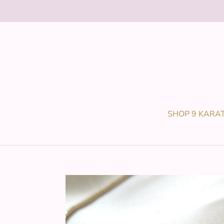
Gå
til
indhold
SHOP 9 KARA