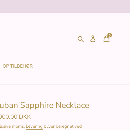
0
Søg
Log ind
Indkøbsk
HOP TILBEHØR
uban Sapphire Necklace
rmalpris
000,00 DKK
lusive moms.
Levering
bliver beregnet ved