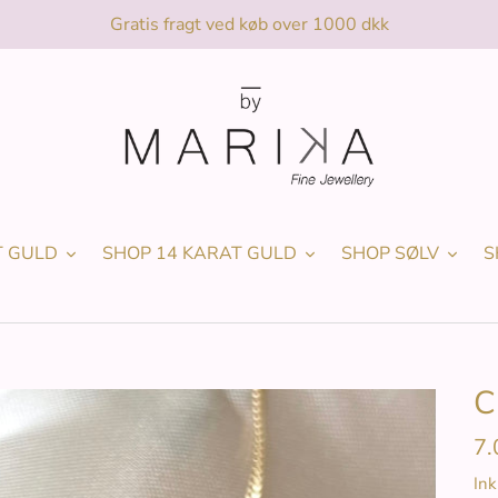
Gratis fragt ved køb over 1000 dkk
T GULD
SHOP 14 KARAT GULD
SHOP SØLV
S
C
No
7.
Ink