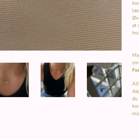
ko
læ
Øn
at 
In
Ma
cm 
Fo
Al
dag
du 
ko
mi