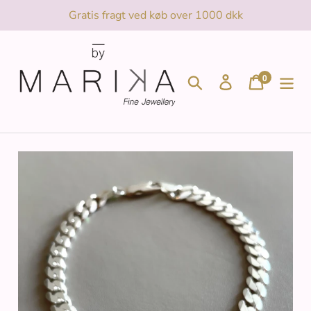
Gå
Gratis fragt ved køb over 1000 dkk
til
indhold
0
Søg
Log ind
Indkøbsk
genstande